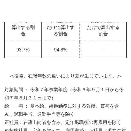
対象者全員
対象者全員の
対象者全員のう
から
うち正社員
ち契約社員(※)
算出する割
だけで算出す
だけで算出する
合
る割合
割合
93.7%
94.8%
－
≪役職、在籍年数の違いにより差が生じています。≫
対象期間 ： 令和７年事業年度（令和６年９月１日から令
和７年８月３１日まで）
給 与 ： 基本給、超過勤務に対する報酬、賞与を含
み、退職手当、通勤手当等を除く
正社員：在籍出向者を含み、定年退職後の再雇用を除く
※契約社員：定年を超えて、雇用継続した社員（現在の対